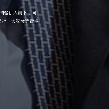
大潤發併入旗下，同
樂福、大潤發等賣場