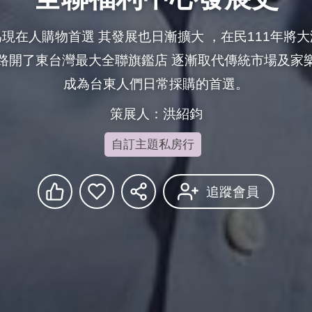
現在人購物首選 其發展也日漸擴大 ，在民111年將
路開了東台灣最大全聯旗鑑店 逐漸取代傳統市場及家
成為台東人們日常採購的首選。
策展人：洪紹鈞
自訂主題私房行
追蹤會員