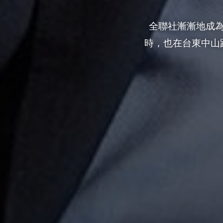
全聯社漸漸地成為
時，也在台東中山
0
讚
收藏
分享