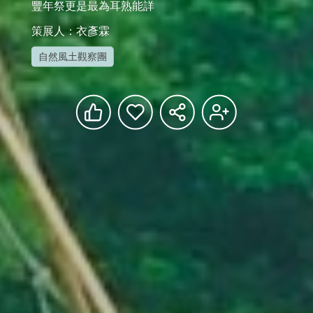
豐年祭更是最為耳熟能詳
策展人：衣彥霖
自然風土觀察團