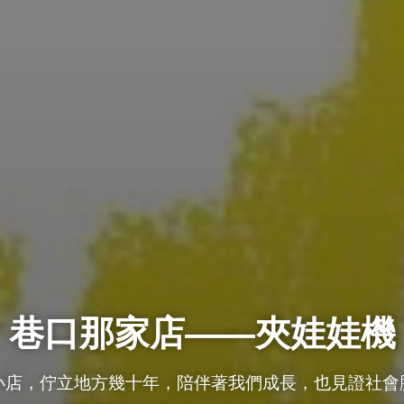
巷口那家店——夾娃娃機
小店，佇立地方幾十年，陪伴著我們成長，也見證社會脈