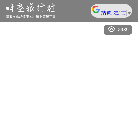
請選取語言
▼
2439