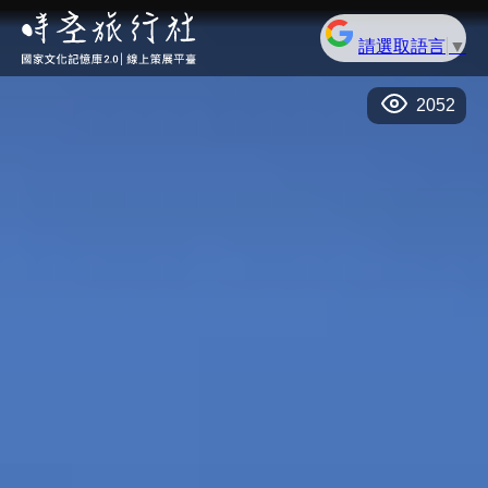
請選取語言
▼
2052