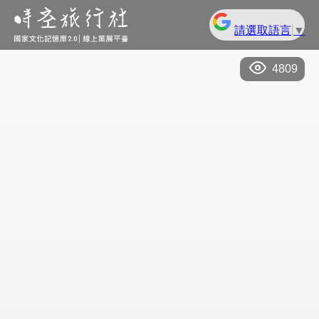
請選取語言
▼
4809