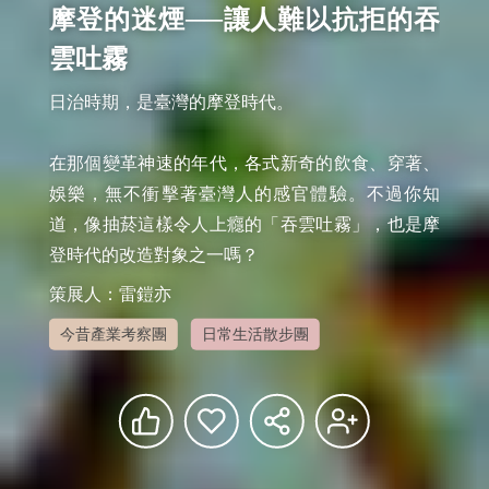
摩登的迷煙──讓人難以抗拒的吞
雲吐霧
日治時期，是臺灣的摩登時代。

在那個變革神速的年代，各式新奇的飲食、穿著、
娛樂，無不衝擊著臺灣人的感官體驗。不過你知
道，像抽菸這樣令人上癮的「吞雲吐霧」，也是摩
登時代的改造對象之一嗎？
策展人：雷鎧亦
今昔產業考察團
日常生活散步團