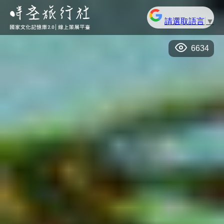
請選取語言
▼
6634