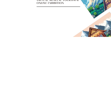
2
讚
收藏
分