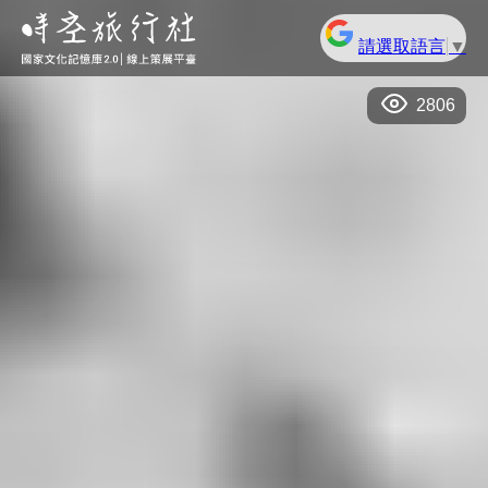
請選取語言
▼
2806