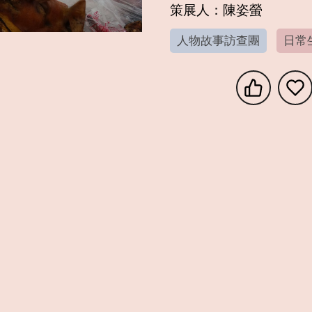
策展人：陳姿螢
人物故事訪查團
日常
享