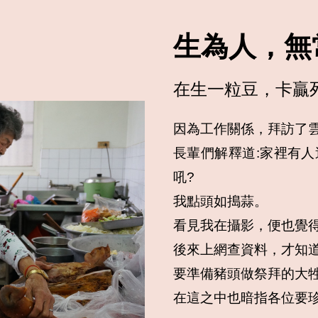
生為人，無
在生一粒豆，卡贏
因為工作關係，拜訪了雲
長輩們解釋道:家裡有
吼?

我點頭如搗蒜。

看見我在攝影，便也覺得
後來上網查資料，才知道
要準備豬頭做祭拜的大牲
在這之中也暗指各位要珍