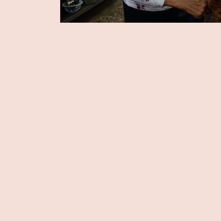
1
讚
收藏
分