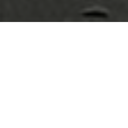
天空 無常的美景
我每次路過生態池，不知怎的總會抬頭望天
空，無論是什麼時間、什麼天氣，雖然是同一
地點的天空，但是每次的景色都不一樣。看到
如此不同的景象，我每次到這裡就會駐足一分
鐘左右，拍下不盡相同的照片。