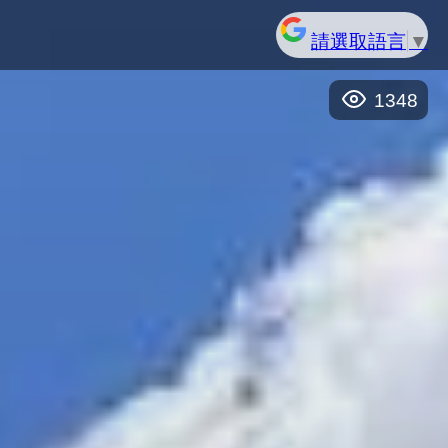
請選取語言
▼
1348