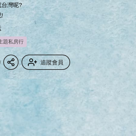
台灣呢?

!
孟
主題私房行
追蹤會員