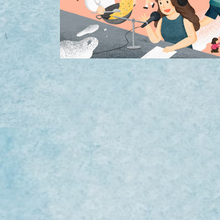
5
讚
收藏
分