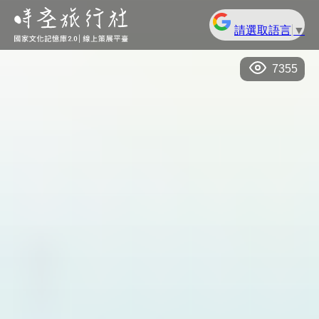
請選取語言
▼
7355