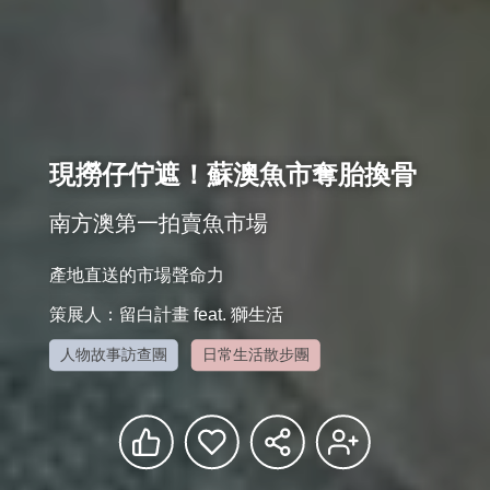
現撈仔佇遮！蘇澳魚市奪胎換骨
南方澳第一拍賣魚市場
產地直送的市場聲命力
策展人：留白計畫 feat. 獅生活
人物故事訪查團
日常生活散步團