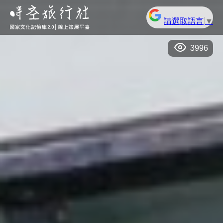
請選取語言
▼
3996