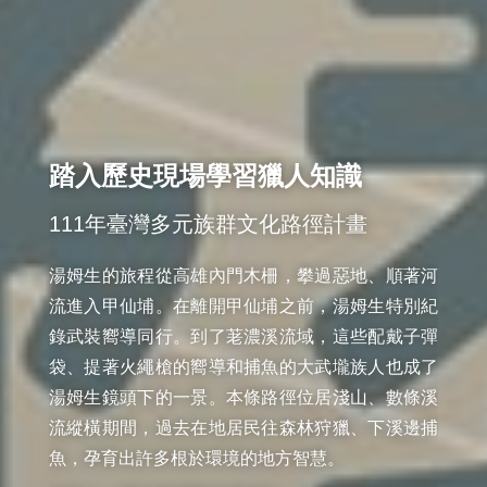
踏入歷史現場學習獵人知識
111年臺灣多元族群文化路徑計畫
湯姆生的旅程從高雄內門木柵，攀過惡地、順著河
流進入甲仙埔。在離開甲仙埔之前，湯姆生特別紀
錄武裝嚮導同行。到了荖濃溪流域，這些配戴子彈
袋、提著火繩槍的嚮導和捕魚的大武壠族人也成了
湯姆生鏡頭下的一景。本條路徑位居淺山、數條溪
流縱橫期間，過去在地居民往森林狩獵、下溪邊捕
魚，孕育出許多根於環境的地方智慧。