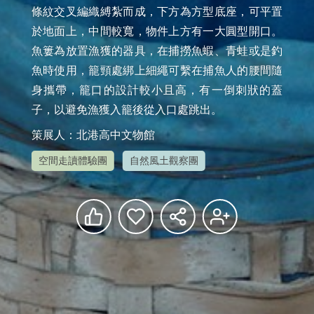
條紋交叉編織縛紮而成，下方為方型底座，可平置
於地面上，中間較寬，物件上方有一大圓型開口。
魚簍為放置漁獲的器具，在捕撈魚蝦、青蛙或是釣
魚時使用，籠頸處綁上細繩可繫在捕魚人的腰間隨
身攜帶，籠口的設計較小且高，有一倒刺狀的蓋
子，以避免漁獲入籠後從入口處跳出。
策展人：北港高中文物館
空間走讀體驗團
自然風土觀察團