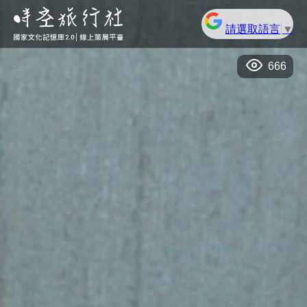
請選取語言
▼
666