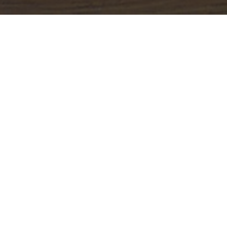
製作方式
本物件早期竹編魚籠文物由北港地方人士蔡煌春先生提
供，做為永久典藏用。魚籠又稱魚簍、竹藍，是捕魚或