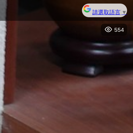
請選取語言
▼
554