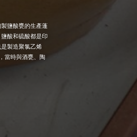
陶製鹽酸甕的生產蓬
，鹽酸和硫酸都是印
也是製造聚氯乙烯
，當時與酒甕、陶