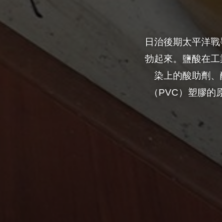
日治後期太平洋戰
勃起來。鹽酸在工
染上的酸助劑、
（PVC）塑膠
0
讚
收藏
分享