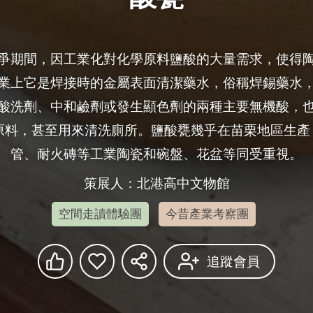
爭期間，因工業化對化學原料鹽酸的大量需求，使得
業上它是焊接時的金屬表面清潔藥水，俗稱焊錫藥水
酸洗劑、中和鹼劑或發生顯色劑的兩種主要無機酸，
的原料，甚至用來清洗廁所。鹽酸甕幾乎在苗栗地區生產
管、耐火磚等工業陶瓷和碗盤、花盆等同受重視。
策展人：北港高中文物館
空間走讀體驗團
今昔產業考察團
追蹤會員