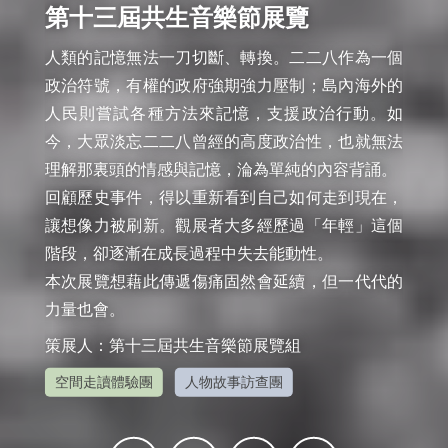
第十三屆共生音樂節展覽
人類的記憶無法一刀切斷、轉換。二二八作為一個
政治符號，有權的政府強期強力壓制；島內海外的
人民則嘗試各種方法來記憶，支援政治行動。如
今，大眾淡忘二二八曾經的高度政治性，也就無法
理解那裏頭的情感與記憶，淪為單純的內容背誦。

回顧歷史事件，得以重新看到自己如何走到現在，
讓想像力被刷新。觀展者大多經歷過「年輕」這個
階段，卻逐漸在成長過程中失去能動性。

本次展覽想藉此傳遞傷痛固然會延續，但一代代的
力量也會。
策展人：第十三屆共生音樂節展覽組
空間走讀體驗團
人物故事訪查團