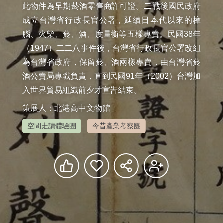
此物件為早期菸酒零售商許可證。二戰後國民政府
成立台灣省行政長官公署，延續日本代以來的樟
腦、火柴、菸、酒、度量衡等五樣專賣。民國38年
（1947）二二八事件後，台灣省行政長官公署改組
為台灣省政府，保留菸、酒兩樣專賣，由台灣省菸
酒公賣局專職負責，直到民國91年（2002）台灣加
入世界貿易組織前夕才宣告結束。
策展人：北港高中文物館
空間走讀體驗團
今昔產業考察團