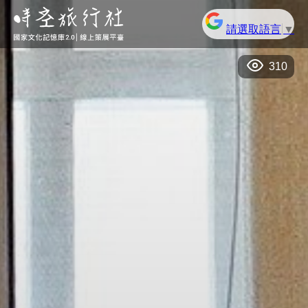
請選取語言
▼
310