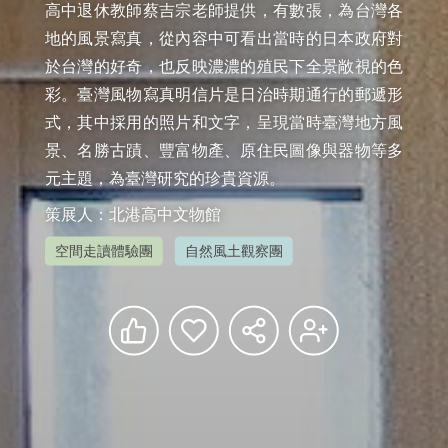
高中退休教師蔡吉宗老師提供，有數張，為台灣各
地的風景寫真，從內容中可看出當時的日本政府對
於台灣的好奇，也反映濃濃的殖民下全景敞視的色
彩。臺灣風物寫真明信片是日治時期通行的郵遞形
式，其中採用的照片和文字，呈現當時臺灣地方風
景、名勝古蹟、豐富物產、原住民圖像與器物等多
元主題，為臺灣研究的珍貴資源。
策展人：北港高中文物館
空間走讀體驗團
自然風土觀察團