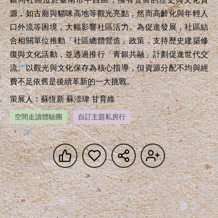
源，如古廟與貓咪高地等觀光亮點，然而高齡化與年輕人
口外流等困境，大幅影響社區活力。為促進發展，社區結
合相關單位推動「社區總體營造」政策，支持歷史建築修
復與文化活動，並透過推行「青銀共融」計劃促進世代交
流。以觀光與文化保存為核心指導，但資源分配不均與經
費不足依舊是後續革新的一大挑戰。
策展人：蘇恆新 蘇漴瑋 甘育維
空間走讀體驗團
自訂主題私房行