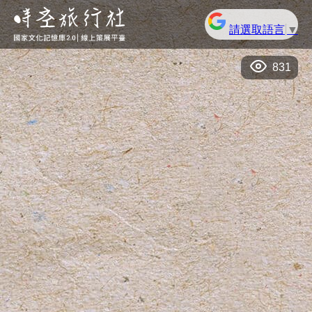
請選取語言
▼
831