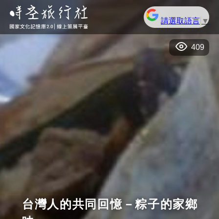
請選取語言
▼
409
台灣人的共同回憶－粽子的家鄉