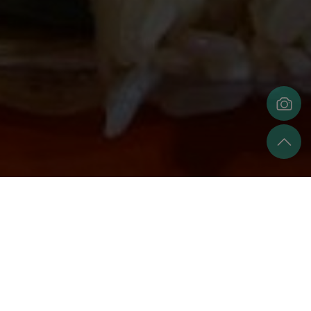
策展人
今天吃粽子了嗎