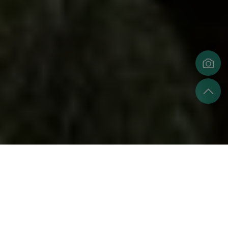
第一次霧社事件
1930年10月7日（昭和5年），在自己部落青年的婚禮上，
一名路過被受邀到場的日本警員吉村克己疑似藉著酒意，履
次向新娘做出不雅行為，在場的莫那魯道長子達多·莫那便