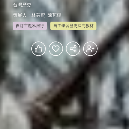
台灣歷史
策展人：林芯蜜  陳芃樺
自訂主題私房行
自主學習歷史探究教材