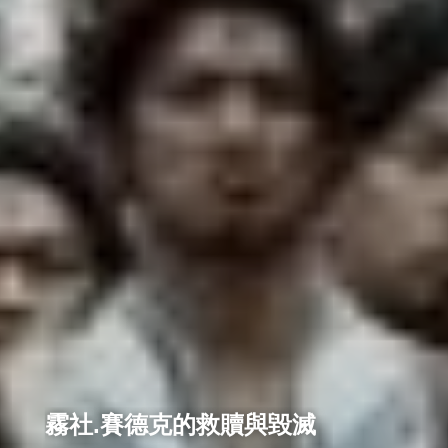
霧社.賽德克的救贖與毀滅