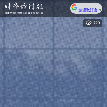
請選取語言
▼
729