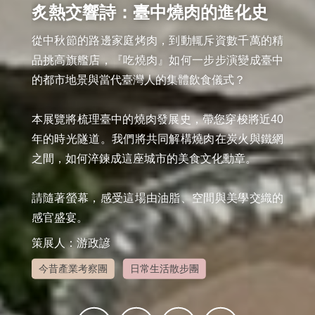
炙熱交響詩：臺中燒肉的進化史
從中秋節的路邊家庭烤肉，到動輒斥資數千萬的精
品挑高旗艦店，『吃燒肉』如何一步步演變成臺中
的都市地景與當代臺灣人的集體飲食儀式？

本展覽將梳理臺中的燒肉發展史，帶您穿梭將近40
年的時光隧道。我們將共同解構燒肉在炭火與鐵網
之間，如何淬鍊成這座城市的美食文化勳章。

請隨著螢幕，感受這場由油脂、空間與美學交織的
感官盛宴。
策展人：游政諺
今昔產業考察團
日常生活散步團