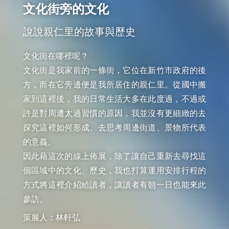
文化街旁的文化
說說親仁里的故事與歷史
文化街在哪裡呢？

文化街是我家前的一條街，它位在新竹市政府的後
方，而在它旁邊便是我所居住的親仁里。從國中搬
家到這裡後，我的日常生活大多在此度過，不過或
許是對周遭太過習慣的原因，我並沒有更細緻的去
探究這裡如何形成、去思考周邊街道、景物所代表
的意義。

因此藉這次的線上佈展，除了讓自己重新去尋找這
個區域中的文化、歷史，我也打算運用安排行程的
方式將這裡介紹給讀者，讓讀者有朝一日也能來此
參訪。
策展人：林軒弘