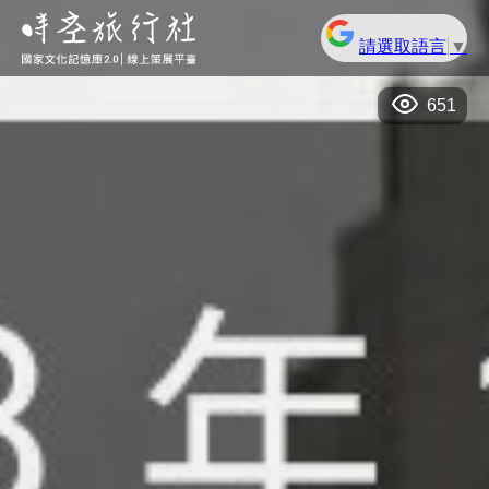
請選取語言
▼
651