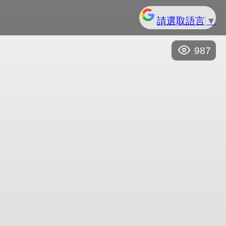
請選取語言
▼
987