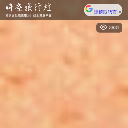
請選取語言
▼
3831