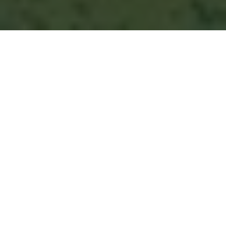
這是鄒族的狩獵活動
這裡是山林間的空地，獵犬狂吠，大風吹拂。

一隻重達百斤以上的山豬呼著粗重的氣息，發出震耳欲聾、
金屬摩擦般的聲音。一名配戴皮帽、皮褲的男子，伏低身子
的同時，以著堅毅的眼神與山豬對峙。突然，風靜了下來，
山豬像座移動的小山般奔向男子，男子果敢向前，正面迎上
山豬。身子一側，抱緊山豬的身體，男子拔出腰刀，往豬的
身上刺下……

在喧鬧過後，一切安靜下來。看著寧靜地躺在地上的豬隻，
男子默念禱詞，進行謝神的儀式：「我們今天來了，感謝您