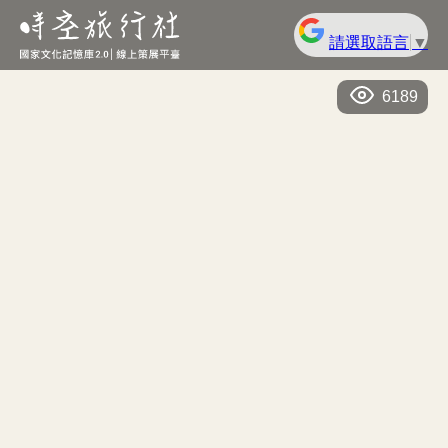
請選取語言
▼
6189