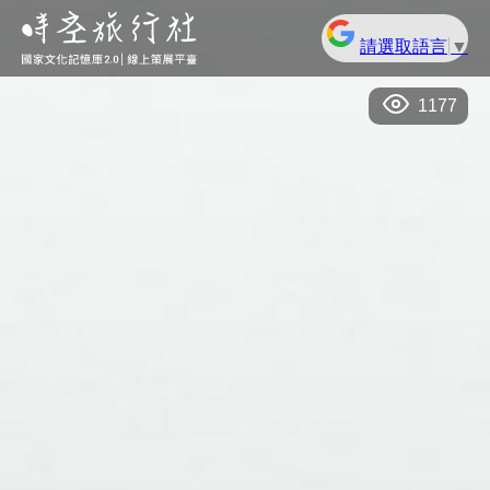
請選取語言
▼
1177