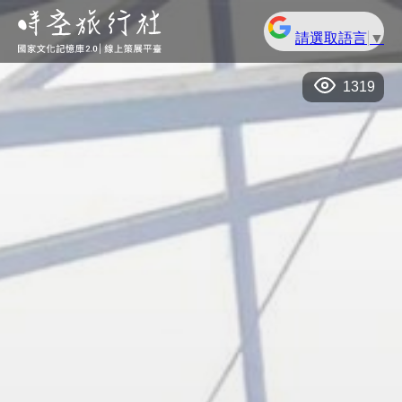
請選取語言
▼
1319