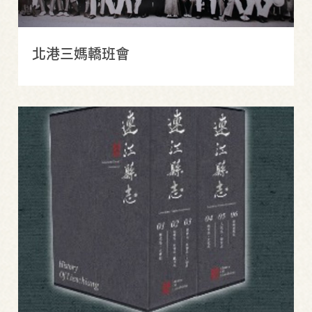
北港三媽轎班會