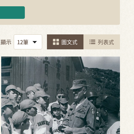
頁顯示
圖文式
列表式