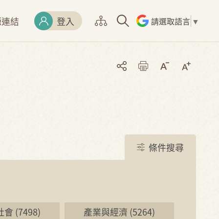
源連結
登入
請選取語言
▼
條件搜尋
 (7498)
產業與經濟 (5264)