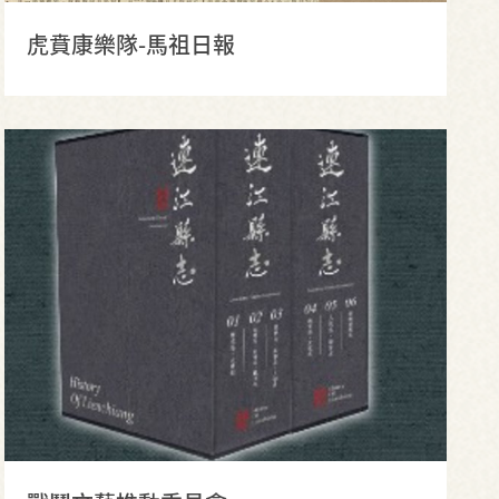
虎賁康樂隊-馬祖日報