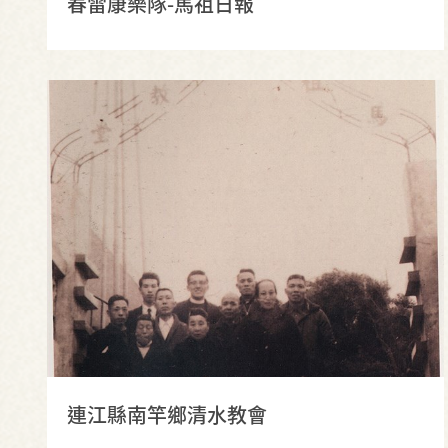
春雷康樂隊-馬祖日報
連江縣南竿鄉清水教會