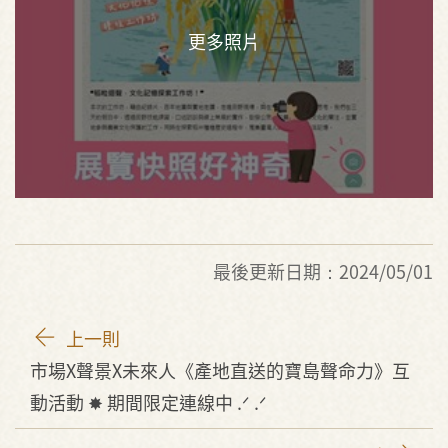
最後更新日期：2024/05/01
上一則
市場X聲景X未來人《產地直送的寶島聲命力》互
動活動 ✸ 期間限定連線中 .ᐟ .ᐟ