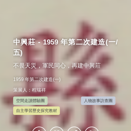
中興莊 - 1959 年第二次建造(一/
五)
不畏天災，軍民同心，再建中興莊
1959 年第二次建造(一)
策展人：程瑞祥
空間走讀體驗團
人物故事訪查團
自主學習歷史探究教材