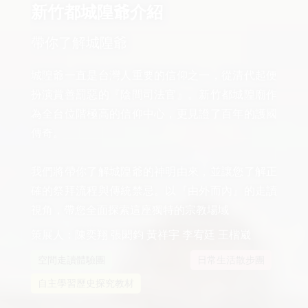
新竹都城隍爺介紹
帶你了解城隍爺
城隍爺一直是台灣人重要的信仰之一，從清代起便
扮演賞善罰惡的『陰間司法官』。新竹都城隍廟作
為全台位階極高的信仰中心，更見證了百年的護國
傳奇。

我們將帶你了解城隍爺的神明由來，並讓您了解正
確的祭拜流程與傳統禁忌。以『由外而內』的走讀
視角，帶您全面探索這座獨特的宗教場域
策展人：陳奕翔 張閎鈞 黃祥宇 李宥廷 王楷崴
空間走讀體驗團
日常生活散步團
自主學習歷史探究教材