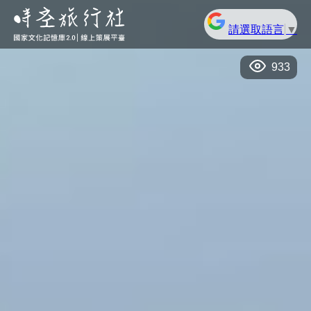
請選取語言
▼
933