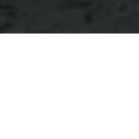
獅象捍門 芝麻開門！！
大家都知道過去的臺北是一片廣闊的「臺北湖」。直到西元
1694年（康熙32年）發生了一場大地震，強烈的震動劈開
了當時被稱為「干豆門」（即現今的關渡）隘口。隨著湖水
順勢排乾傾瀉而出，昔日的湖底才逐漸裸露，演變成我們今
天所見的臺北盆地與淡水河水系。

而根據《五股鄉志》的記載，清朝中葉以後學者便以「獅象
捍門」此稱呼來形容此地的地形，「獅」為淡水河左岸五股
獅子頭一帶，「象」則為現今關渡象鼻頭一帶，此兩處即為