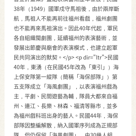
38年（1949）國軍戍守馬祖後，由於兩岸斷
航，馬祖人不能再前往福州看戲，福州劇團
也不能再來馬祖演出。因此40年代起，軍民
各自組織閩劇團，延續福州的表演藝術，並
發展出節慶與廟會的表演模式，也建立起軍
民共同演出的默契。</p> <p dir="ltr">民國
40年，東湧（在民國45年改為「東引」）海
上保安隊第一縱隊（簡稱「海保部隊」）第
五支隊成立「海風劇團」，以表演福州戲為
主，平劇、民間遊藝為輔，隊員大都來自福
州、連江、長樂、林森、福清等縣市，並多
為福州戲科班出身的藝人。民國44年，海保
部隊因整編解散，納入國軍序列成為正規部
隊，但仍保留「海風劇團」，由30幾人組