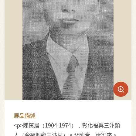
展品描述
<p>陳萬居（1904-1974），彰化福興三汴頭
人（今福興鄉三汴村）。父陳合，母梁來。