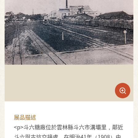
展品描述
<p>斗六糖廠位於雲林縣斗六市溝壩里，鄰近
斗六與古坑交接處，在明治41年（1908）由