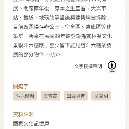
展。關廠兩年後，原本之生產區、大崙車
站、鐵道、地磅站等設施與建築均被拆除，
目前廠區僅存辦公室、宿舍區、倉庫區等建
築群，所幸在民國99年被登錄為雲林縣文化
景觀斗六糖廠，至少留下能見證斗六糖業發
展的部分物件。</p>
文字授權聲明
關鍵字
斗六糖廠
王雪農
田邊貞吉
吳克明
資料來源
國家文化記憶庫