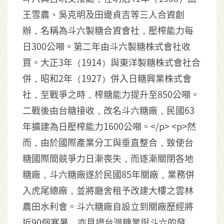
王雪農、吳克明及田邊貞吉等三人合資創
辦，名稱為斗六製糖合資會社，壓榨能力每
日300公噸。第二年由斗六製糖株式會社收
買。大正3年（1914）與東洋製糖株式會社合
併，昭和2年（1927）併入日糖興業株式會
社，至戰爭之時，榨糖能力提升至850公噸。
二戰後由台糖接收，改名斗六糖廠，民國63
年擴建為日壓榨能力1600公噸。</p> <p>然
而，由於國際產業分工與垂直整合，致使台
糖國際間競爭力日漸喪失，而逐漸關閉各地
糖廠，斗六糖廠遂於民國85年關廠，業務併
入虎尾總廠，並將廳舍租予改建大樓之雲林
農田水利會。斗六糖廠自設立到關廠歷經將
近90個寒暑，亦見證台灣糖業與斗六的發