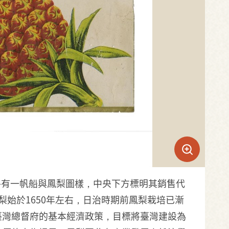
右方各有一帆船與鳳梨圖樣，中央下方標明其銷售代
2.臺灣栽培鳳梨始於1650年左右，日治時期前鳳梨栽培已漸
臺灣總督府的基本經濟政策，目標將臺灣建設為