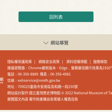
回列表
網站導覽
隱私權保護政策
網路安全政策
資料授權規範
服務條款
建議瀏覽器：Chrome最新版本、Edge，螢幕最佳顯示效果為1920*1
電話：06-356-8889 傳真：06-356-4981
信箱：exhservice@nmth.gov.tw
地址：709025臺南市安南區長和路一段250號
網站設計製作 國立臺灣歷史博物館 © 2022 National Museum of Taiwan H
展覽圖文內容 著作財產權由各策展人權責自負