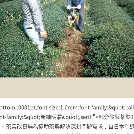
om:.0001pt;font-size:1.6rem;font-family:&quot;calibri
tyle="font-family:&quot;新細明體&quot;,seri
實。茶業改良場為協助茶農解決深耕問題需求，自日本引