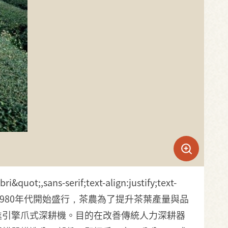
&quot;,sans-serif;text-align:justify;text-
f;">部分發酵茶於1980年代開始盛行，茶農為了提升茶葉產量與品
進引擎爪式深耕機。目的在改善傳統人力深耕器