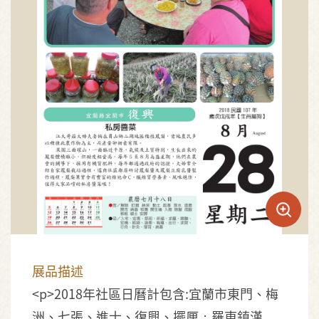
展品描述
<p>2018年社區日曆計包含:宜蘭市東門、梅
洲、七張、進士、復興、擺厘；羅東鎮漢