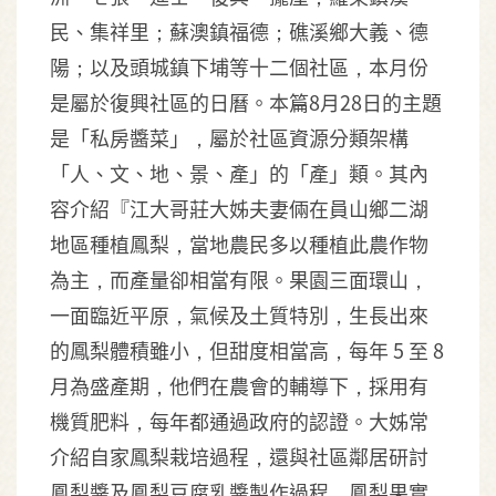
民、集祥里；蘇澳鎮福德；礁溪鄉大義、德
陽；以及頭城鎮下埔等十二個社區，本月份
是屬於復興社區的日曆。本篇8月28日的主題
是「私房醬菜」，屬於社區資源分類架構
「人、文、地、景、產」的「產」類。其內
容介紹『江大哥莊大姊夫妻倆在員山鄉二湖
地區種植鳳梨，當地農民多以種植此農作物
為主，而產量卻相當有限。果園三面環山，
一面臨近平原，氣候及土質特別，生長出來
的鳳梨體積雖小，但甜度相當高，每年 5 至 8
月為盛產期，他們在農會的輔導下，採用有
機質肥料，每年都通過政府的認證。大姊常
介紹自家鳳梨栽培過程，還與社區鄰居研討
鳳梨醬及鳳梨豆腐乳醬製作過程，鳳梨果實