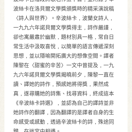
波絲卡在洛貝爾文學獎頒獎時的精采演說稿
〈詩人與世界〉。辛波絲卡，波蘭女詩人，
一九九六年諾貝爾文學獎得主，詩作嚴謹，
卻也寓嚴肅於幽默，題材別具一格，常自日
常生活中汲取喜悅，以簡單的語言傳遞深刻
思想，並以隱喻開拓廣大的想像空間。譯者
陳黎在〈甜蜜的辛苦〉一文中曾提及，一九
九六年諾貝爾文學獎揭曉前夕，陳黎一直在
讀、譯她的詩作，預感她將得獎，果然成
真，遂尋購她的詩集、找尋資料，終成這本
《辛波絲卡詩選》，並認為自己的譯詩並非
她詩作的翻譯，因為翻譯的是譯者自身的生
命感受或感動，透過辛波絲卡的詩，殊途同
歸，在迷宮中相遇。