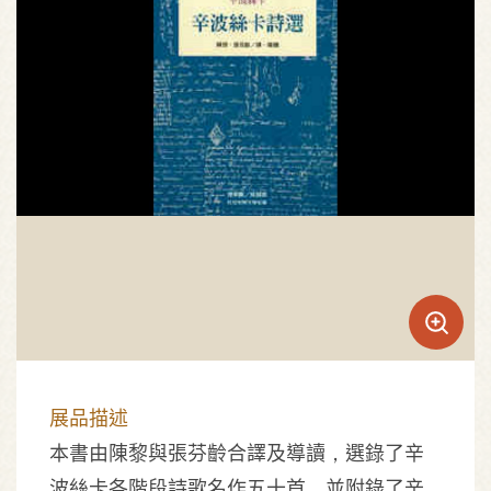
展品描述
本書由陳黎與張芬齡合譯及導讀，選錄了辛
波絲卡各階段詩歌名作五十首，並附錄了辛