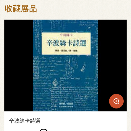
收藏展品
辛波絲卡詩選