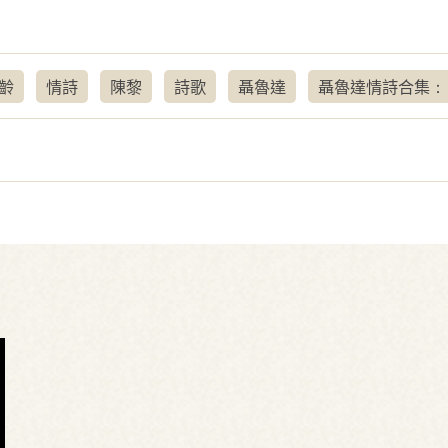
齡
情詩
陳黎
詩歌
聶魯達
聶魯達情詩合集：