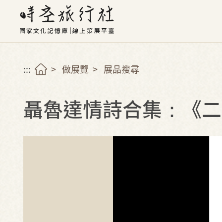
:::
做展覽
展品搜尋
聶魯達情詩合集：《二