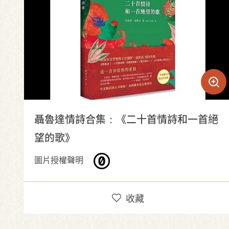
聶魯達情詩合集：《二十首情詩和一首絕
望的歌》
圖片授權聲明
收藏