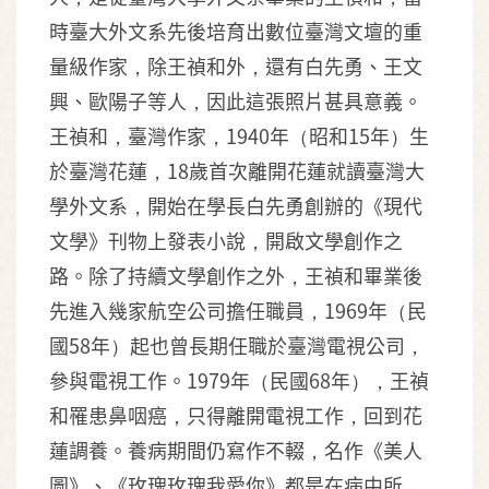
時臺大外文系先後培育出數位臺灣文壇的重
量級作家，除王禎和外，還有白先勇、王文
興、歐陽子等人，因此這張照片甚具意義。
王禎和，臺灣作家，1940年（昭和15年）生
於臺灣花蓮，18歲首次離開花蓮就讀臺灣大
學外文系，開始在學長白先勇創辦的《現代
文學》刊物上發表小說，開啟文學創作之
路。除了持續文學創作之外，王禎和畢業後
先進入幾家航空公司擔任職員，1969年（民
國58年）起也曾長期任職於臺灣電視公司，
參與電視工作。1979年（民國68年），王禎
和罹患鼻咽癌，只得離開電視工作，回到花
蓮調養。養病期間仍寫作不輟，名作《美人
圖》、《玫瑰玫瑰我愛你》都是在病中所