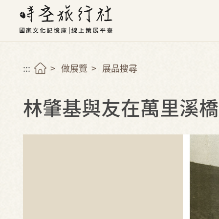
:::
做展覽
展品搜尋
林肇基與友在萬里溪橋