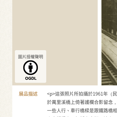
圖片授權聲明
展品描述
<p>這張照片所拍攝於1961
於萬里溪橋上倚著護欄合影留念，
一些人行、車行橋樑是跟鐵路橋