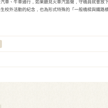
、汽車、牛車通行，如果聽見火車汽笛聲，守橋員就會放
學生校外活動的紀念，也為形式特殊的「一般橋樑與鐵路