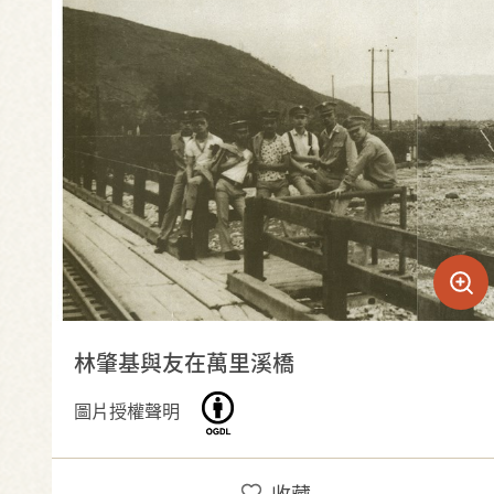
林肇基與友在萬里溪橋
圖片授權聲明
收藏