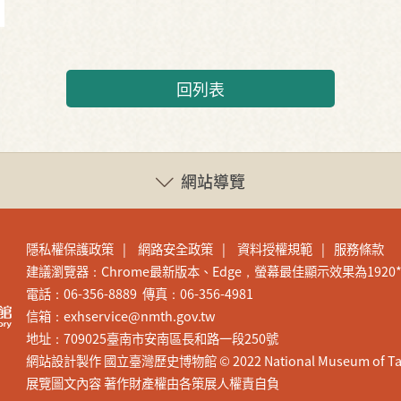
回列表
網站導覽
隱私權保護政策
網路安全政策
資料授權規範
服務條款
建議瀏覽器：Chrome最新版本、Edge，螢幕最佳顯示效果為1920*1
電話：06-356-8889 傳真：06-356-4981
信箱：exhservice@nmth.gov.tw
地址：709025臺南市安南區長和路一段250號
網站設計製作 國立臺灣歷史博物館 © 2022 National Museum of Taiwan H
展覽圖文內容 著作財產權由各策展人權責自負