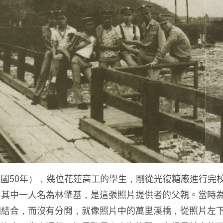
年（民國50年），幾位花蓮高工的學生，剛從光復糖廠進行
其中一人名為林肇基，是這張照片提供者的父親。當時為
相結合，而沒有分開，就像照片中的萬里溪橋，從照片左