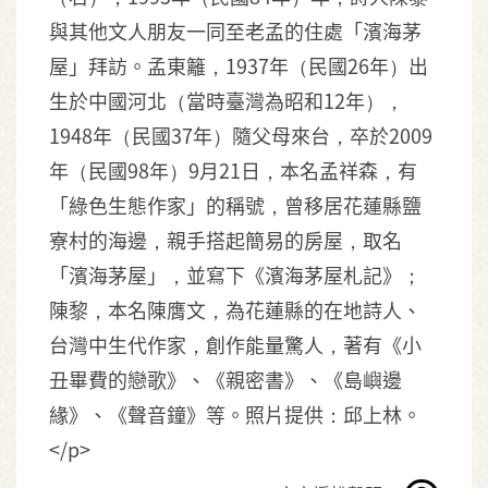
與其他文人朋友一同至老孟的住處「濱海茅
屋」拜訪。孟東籬，1937年（民國26年）出
生於中國河北（當時臺灣為昭和12年），
1948年（民國37年）隨父母來台，卒於2009
年（民國98年）9月21日，本名孟祥森，有
「綠色生態作家」的稱號，曾移居花蓮縣鹽
寮村的海邊，親手搭起簡易的房屋，取名
「濱海茅屋」，並寫下《濱海茅屋札記》；
陳黎，本名陳膺文，為花蓮縣的在地詩人、
台灣中生代作家，創作能量驚人，著有《小
丑畢費的戀歌》、《親密書》、《島嶼邊
緣》、《聲音鐘》等。照片提供：邱上林。
</p>