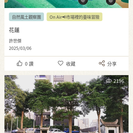
自然風土觀察團
On Air📢市場裡的臺味冒險
花蓮
許世傑
2025/03/06
0
讚
收藏
分享
2196