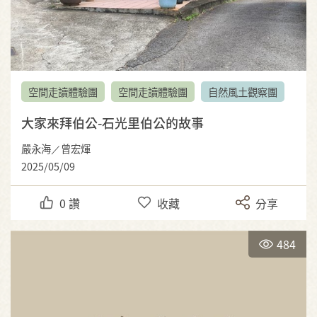
空間走讀體驗團
空間走讀體驗團
自然風土觀察團
大家來拜伯公-石光里伯公的故事
嚴永海／曾宏煇
2025/05/09
0
讚
收藏
分享
484