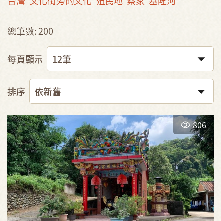
台灣
文化街旁的文化
殖民地
蔡家
基隆河
總筆數: 200
每頁顯示
排序
806