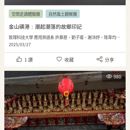
空間走讀體驗團
自然風土觀察團
金山磺港：潮起潮落的故鄉印記
致理科技大學 應用英語系 許慕慈、劉子瑗、謝沛妤、陸韋均、吳冠霆、范氏秋草
2025/03/27
1
讚
收藏
分享
980