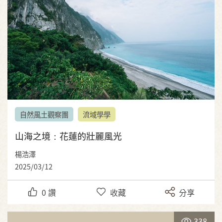
自然風土觀察團
流域學學
山海之境：花蓮的壯麗風光
楊浩澤
2025/03/12
0
讚
收藏
分享
338