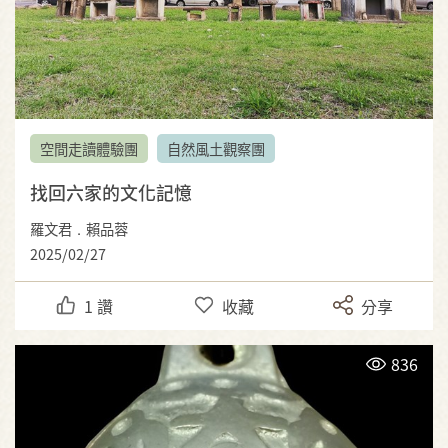
空間走讀體驗團
自然風土觀察團
找回六家的文化記憶
羅文君．賴品蓉
2025/02/27
1
讚
收藏
分享
836