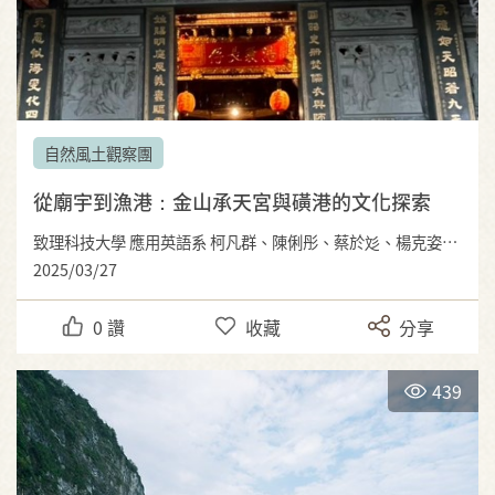
自然風土觀察團
從廟宇到漁港：金山承天宮與磺港的文化探索
致理科技大學 應用英語系 柯凡群、陳俐彤、蔡於彣、楊克姿、高晟恩、楊富翔
2025/03/27
0
讚
收藏
分享
439